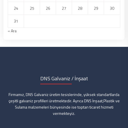
24
25
26
27
28
29
30
31
« Ara
DNS Galvaniz / İnşaat
Firmamız, DNS Galvaniz üretim tesislerinde, yüksek standartlarda
çeşitli galvaniz profilleri üretmektedir. Ayrıca DNS İnşaat,Plastik ve
Sulama malzemeleri bünyesinde ise toptan ticaret hizmeti
vermekteyiz.