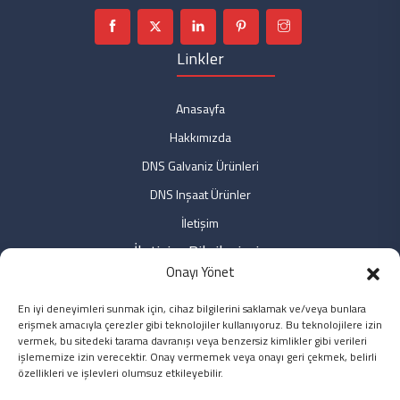
Linkler
Anasayfa
Hakkımızda
DNS Galvaniz Ürünleri
DNS Inşaat Ürünler
İletişim
İletişim Bilgilerimiz
Onayı Yönet
Fabrika: Fabrika: Özdemir Mah. No: 9 Bağlar/DİYARBAKIR
En iyi deneyimleri sunmak için, cihaz bilgilerini saklamak ve/veya bunlara
Ofis: Özdemir Mah. No: 3/2 Bağlar/DİYARBAKIR
erişmek amacıyla çerezler gibi teknolojiler kullanıyoruz. Bu teknolojilere izin
Ofis: Yeni Sahra Mah. No: 2 Ataşehir/İSTANBUL
vermek, bu sitedeki tarama davranışı veya benzersiz kimlikler gibi verileri
işlememize izin verecektir. Onay vermemek veya onayı geri çekmek, belirli
0850 5496251 / 0412 2247236
özellikleri ve işlevleri olumsuz etkileyebilir.
info@dnsinsaat.com