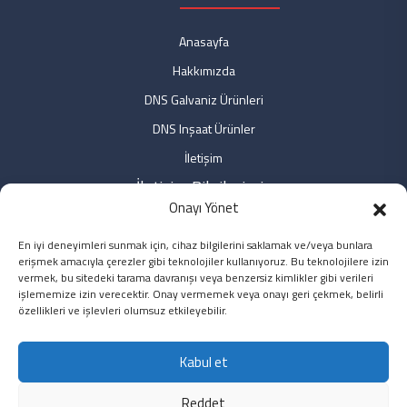
Anasayfa
Hakkımızda
DNS Galvaniz Ürünleri
DNS Inşaat Ürünler
İletişim
İletişim Bilgilerimiz
Onayı Yönet
Fabrika: Fabrika: Özdemir Mah. No: 9 Bağlar/DİYARBAKIR
En iyi deneyimleri sunmak için, cihaz bilgilerini saklamak ve/veya bunlara
Ofis: Özdemir Mah. No: 3/2 Bağlar/DİYARBAKIR
erişmek amacıyla çerezler gibi teknolojiler kullanıyoruz. Bu teknolojilere izin
Ofis: Yeni Sahra Mah. No: 2 Ataşehir/İSTANBUL
vermek, bu sitedeki tarama davranışı veya benzersiz kimlikler gibi verileri
işlememize izin verecektir. Onay vermemek veya onayı geri çekmek, belirli
0850 5496251 / 0412 2247236
özellikleri ve işlevleri olumsuz etkileyebilir.
info@dnsinsaat.com
Kabul et
Pzt. - Cmt. 8:00 - 19:00
Reddet