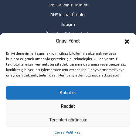
DNS Galvaniz Ürünleri
DNS Inşaat Ürünler
İletişim
İletişim Bilgilerimiz
Onayı Yönet
Fabrika: Fabrika: Özdemir Mah. No: 9 Bağlar/DİYARBAKIR
En iyi deneyimleri sunmak için, cihaz bilgilerini saklamak ve/veya
Ofis: Özdemir Mah. No: 3/2 Bağlar/DİYARBAKIR
bunlara erişmek amacıyla çerezler gibi teknolojiler kullanıyoruz. Bu
Ofis: Yeni Sahra Mah. No: 2 Ataşehir/İSTANBUL
teknolojilere izin vermek, bu sitedeki tarama davranışı veya benzersiz
kimlikler gibi verileri işlememize izin verecektir. Onay vermemek veya
0850 5496251 / 0412 2247236
onayı geri çekmek, belirli özellikleri ve işlevleri olumsuz etkileyebilir.
info@dnsinsaat.com
Kabul et
Pzt. - Cmt. 8:00 - 19:00
Reddet
Tercihleri görüntüle
Copyright © 2025 / Tüm hakları saklıdır.
Çerez Politikası