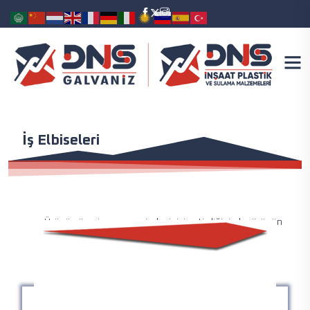
İş Elbiseleri
Ürünün üzerine mouse imlecinizi getirdiğinizde, ürünün
ölçüleri ve miktarı gibi detayları görüntüleyebilirsiniz.