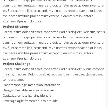
commodi rem veritatis in nisi vero odit tenetur esse quidem inventore
ex. Sunt nam mollitia, accusantium voluptates recusandae dolor isbus
the necessitatibus praesentium excepturi earum sint inventore
aperiam? Aperiam dolores
Project Strategy
Lorem ipsum dolor sit amet, consectetur adipisicing elit. Delectus, natus
numquam unde qui pariatur porro necessitatibus harum libero
commodi rem veritatis in nisi vero odit tenetur esse quidem inventore
ex. Sunt nam mollitia, accusantium voluptates recusandae dolor isbus
the necessitatibus praesentium excepturi earum sint inventore
aperiam? Aperiam dolores
Project Challenge
Lorem ipsum dolor sit amet, consectetur adipisicing elit. Minus corporis
minima, maiores. Doloribus ab et repudiandae molestiae. Quibusdam,
tempora, amet.
Nanotechnology immersion information
Bring to the table survival strategies
Capitalize on low hanging identify
Leverage agile frameworks to provide