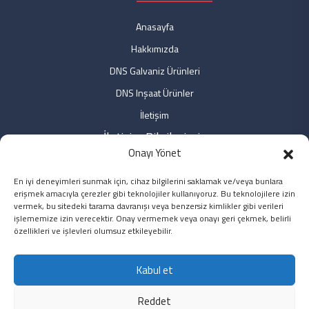
Anasayfa
Hakkımızda
DNS Galvaniz Ürünleri
DNS Inşaat Ürünler
İletişim
İletişim Bilgilerimiz
Onayı Yönet
Fabrika: Fabrika: Özdemir Mah. No: 9 Bağlar/DİYARBAKIR
En iyi deneyimleri sunmak için, cihaz bilgilerini saklamak ve/veya bunlara
Ofis: Özdemir Mah. No: 3/2 Bağlar/DİYARBAKIR
erişmek amacıyla çerezler gibi teknolojiler kullanıyoruz. Bu teknolojilere izin
Ofis: Yeni Sahra Mah. No: 2 Ataşehir/İSTANBUL
vermek, bu sitedeki tarama davranışı veya benzersiz kimlikler gibi verileri
işlememize izin verecektir. Onay vermemek veya onayı geri çekmek, belirli
0850 5496251 / 0412 2247236
özellikleri ve işlevleri olumsuz etkileyebilir.
info@dnsinsaat.com
Kabul et
Pzt. - Cmt. 8:00 - 19:00
Reddet