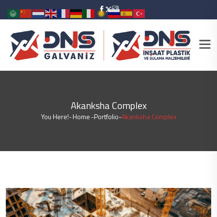
Akanksha Complex
You Here!-
Home
-
Portfolio
-
Akanksha Complex