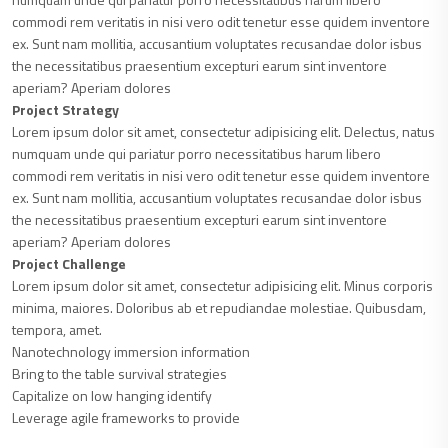
commodi rem veritatis in nisi vero odit tenetur esse quidem inventore
ex. Sunt nam mollitia, accusantium voluptates recusandae dolor isbus
the necessitatibus praesentium excepturi earum sint inventore
aperiam? Aperiam dolores
Project Strategy
Lorem ipsum dolor sit amet, consectetur adipisicing elit. Delectus, natus
numquam unde qui pariatur porro necessitatibus harum libero
commodi rem veritatis in nisi vero odit tenetur esse quidem inventore
ex. Sunt nam mollitia, accusantium voluptates recusandae dolor isbus
the necessitatibus praesentium excepturi earum sint inventore
aperiam? Aperiam dolores
Project Challenge
Lorem ipsum dolor sit amet, consectetur adipisicing elit. Minus corporis
minima, maiores. Doloribus ab et repudiandae molestiae. Quibusdam,
tempora, amet.
Nanotechnology immersion information
Bring to the table survival strategies
Capitalize on low hanging identify
Leverage agile frameworks to provide