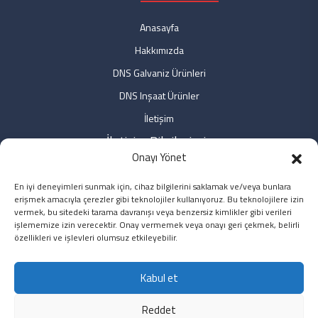
Anasayfa
Hakkımızda
DNS Galvaniz Ürünleri
DNS Inşaat Ürünler
İletişim
İletişim Bilgilerimiz
Onayı Yönet
Fabrika: Fabrika: Özdemir Mah. No: 9 Bağlar/DİYARBAKIR
En iyi deneyimleri sunmak için, cihaz bilgilerini saklamak ve/veya bunlara
Ofis: Özdemir Mah. No: 3/2 Bağlar/DİYARBAKIR
erişmek amacıyla çerezler gibi teknolojiler kullanıyoruz. Bu teknolojilere izin
Ofis: Yeni Sahra Mah. No: 2 Ataşehir/İSTANBUL
vermek, bu sitedeki tarama davranışı veya benzersiz kimlikler gibi verileri
işlememize izin verecektir. Onay vermemek veya onayı geri çekmek, belirli
0850 5496251 / 0412 2247236
özellikleri ve işlevleri olumsuz etkileyebilir.
info@dnsinsaat.com
Kabul et
Pzt. - Cmt. 8:00 - 19:00
Reddet